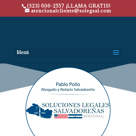
(323) 606-2557 ¡LLAMA GRATIS!
atencionalcliente@solegsal.com
Menú