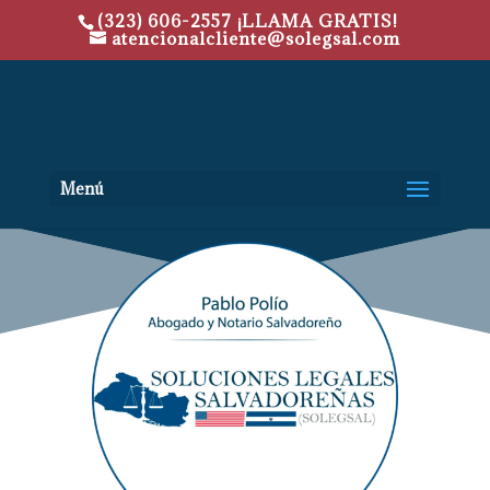
(323) 606-2557 ¡LLAMA GRATIS!
atencionalcliente@solegsal.com
Menú